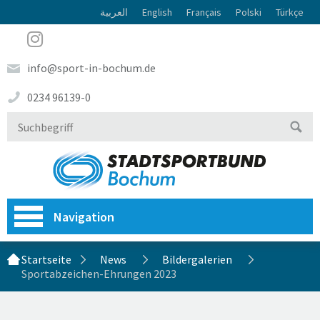
العربية
English
Français
Polski
Türkçe
info@sport-in-bochum.de
0234 96139-0
Navigation
Startseite
News
Bildergalerien
Sportabzeichen-Ehrungen 2023