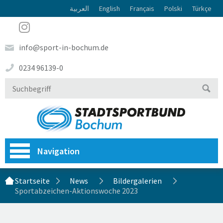
العربية
English
Français
Polski
Türkçe
info@sport-in-bochum.de
0234 96139-0
Navigation
Startseite
News
Bildergalerien
Sportabzeichen-Aktionswoche 2023