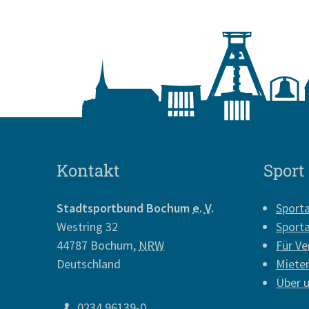
Kontakt
Sport
Stadtsportbund Bochum
e. V.
Sport
Westring 32
Sport
44787
Bochum
,
NRW
Für Ve
Deutschland
Miete
Über 
0234 96139-0