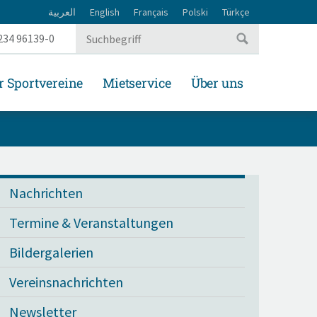
العربية
English
Français
Polski
Türkçe
234 96139-0
r Sportvereine
Mietservice
Über uns
Nachrichten
Termine & Veranstaltungen
Bildergalerien
Vereinsnachrichten
Newsletter