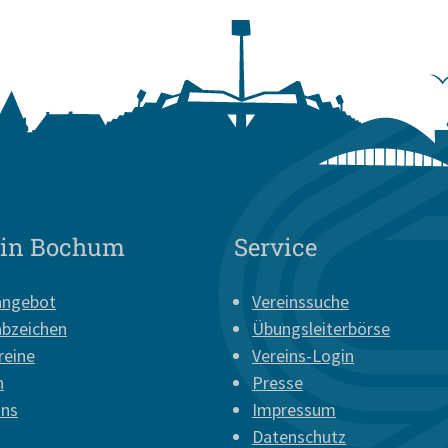
 in Bochum
Service
angebot
Vereinssuche
abzeichen
Übungsleiterbörse
reine
Vereins-Login
n
Presse
uns
Impressum
Datenschutz