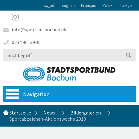
العربية
English
Français
Polski
Türkçe
info@sport-in-bochum.de
0234 96139-0
Navigation
Startseite
News
Bildergalerien
Sportabzeichen-Aktionswoche 2018