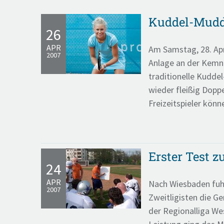
Kuddel-Mudde
26
APR
Am Samstag, 28. Apr
2007
Anlage an der Kemna
traditionelle Kudde
wieder fleißig Doppe
Freizeitspieler könn
Erster Test z
24
APR
Nach Wiesbaden fuh
2007
Zweitligisten die Ge
der Regionalliga We