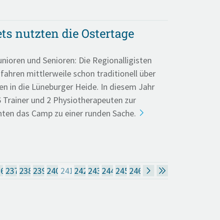
s nutzten die Ostertage
unioren und Senioren: Die Regionalligisten
ahren mittlerweile schon traditionell über
en in die Lüneburger Heide. In diesem Jahr
6 Trainer und 2 Physiotherapeuten zur
ten das Camp zu einer runden Sache.
36
237
238
239
240
241
242
243
244
245
246