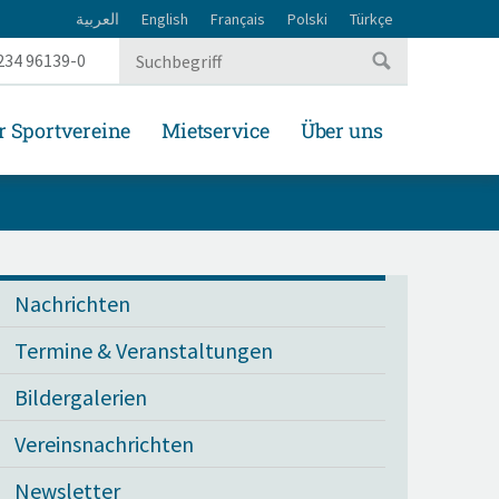
العربية
English
Français
Polski
Türkçe
234 96139-0
r Sportvereine
Mietservice
Über uns
Nachrichten
Termine & Veranstaltungen
Bildergalerien
Vereinsnachrichten
Newsletter