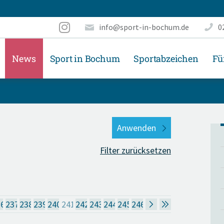
info@sport-in-bochum.de
0
News
Sport in Bochum
Sportabzeichen
Fü
Filter zurücksetzen
36
237
238
239
240
241
242
243
244
245
246