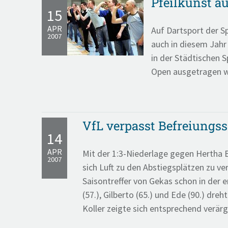
Pfeilkunst a
15
APR
Auf Dartsport der Sp
2007
auch in diesem Jahr
in der Städtischen 
Open ausgetragen 
VfL verpasst Befreiungs
14
APR
Mit der 1:3-Niederlage gegen Hertha B
2007
sich Luft zu den Abstiegsplätzen zu ve
Saisontreffer von Gekas schon in der e
(57.), Gilberto (65.) und Ede (90.) dreh
Koller zeigte sich entsprechend verärg