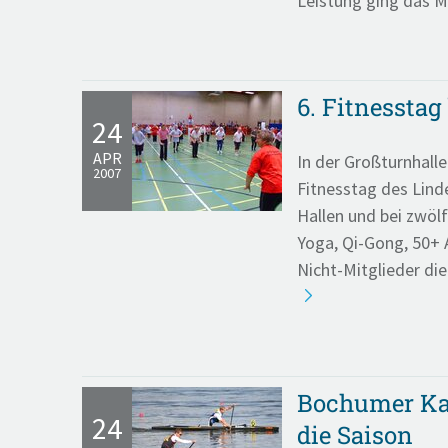
Leistung ging das M
6. Fitnessta
24
APR
In der Großturnhalle
2007
Fitnesstag des Linde
Hallen und bei zwölf
Yoga, Qi-Gong, 50+ 
Nicht-Mitglieder di
Bochumer Kan
24
die Saison