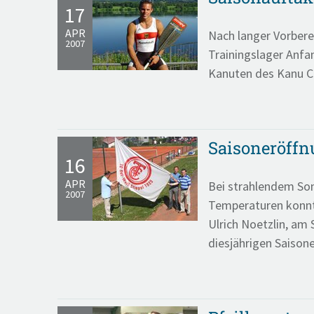
17
APR
Nach langer Vorbere
2007
Trainingslager Anfan
Kanuten des Kanu Cl
Saisoneröffn
16
APR
Bei strahlendem So
2007
Temperaturen konnt
Ulrich Noetzlin, am 
diesjährigen Saison