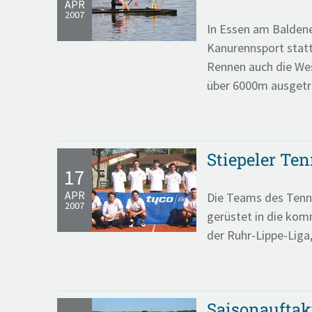
APR
2007
In Essen am Baldene
Kanurennsport stat
Rennen auch die We
über 6000m ausgetr
Stiepeler Ten
17
APR
Die Teams des Tenni
2007
gerüstet in die ko
der Ruhr-Lippe-Liga
Saisonauftak