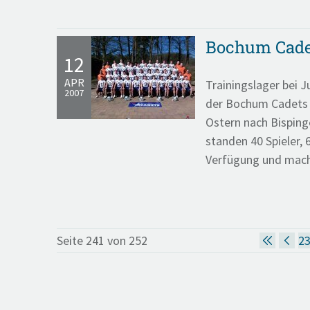
Bochum Cadet
12
APR
Trainingslager bei J
2007
der Bochum Cadets f
Ostern nach Bisping
standen 40 Spieler, 
Verfügung und mach
Seite 241 von 252
2