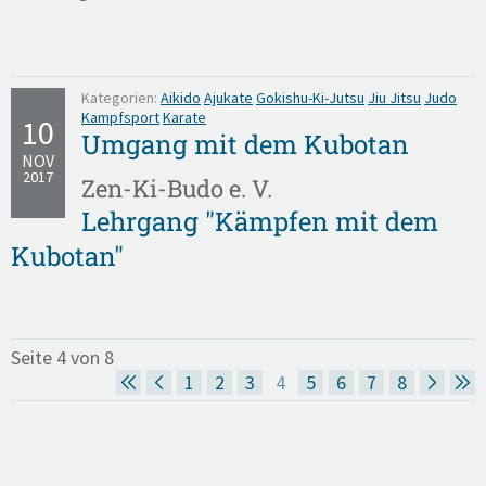
Kategorien:
Aikido
Ajukate
Gokishu-Ki-Jutsu
Jiu Jitsu
Judo
Kampfsport
Karate
10
Umgang mit dem Kubotan
NOV
2017
Zen-Ki-Budo e. V.
Lehrgang "Kämpfen mit dem
Kubotan"
Seite 4 von 8
1
2
3
4
5
6
7
8