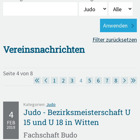
Filter zurücksetzen
Vereinsnachrichten
Seite 4 von 8
1
2
3
4
5
6
7
8
Kategorien:
Judo
Judo - Bezirksmeisterschaft U
4
15 und U 18 in Witten
FEB
2018
Fachschaft Budo