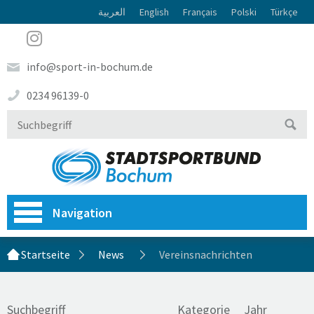
العربية
English
Français
Polski
Türkçe
info@sport-in-bochum.de
0234 96139-0
Navigation
Startseite
News
Vereinsnachrichten
Suchbegriff
Kategorie
Jahr