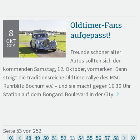
Oldtimer-Fans
8
aufgepasst!
OKT
2019
Freunde schöner alter
Autos sollten sich den
kommenden Samstag, 12. Oktober, vormerken. Dann
steigt die traditionsreiche Oldtimerrallye des MSC
Ruhrblitz Bochum e.V. – und sie macht gegen 16.30 Uhr
Station auf dem Bongard-Boulevard in der City.
Seite 53 von 252
48
49
50
51
52
53
54
55
56
57
58