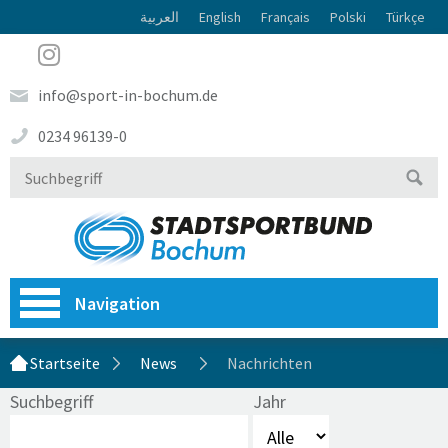
العربية
English
Français
Polski
Türkçe
info@sport-in-bochum.de
0234 96139-0
Navigation
Startseite
News
Nachrichten
Suchbegriff
Jahr