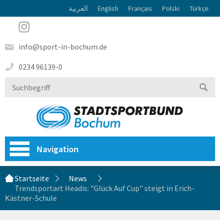
العربية
English
Français
Polski
Türkçe
info@sport-in-bochum.de
0234 96139-0
Navigation
Startseite
News
Trendsportart Headis: "Glück Auf Cup" steigt in Erich-
Kästner-Schule