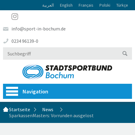
العربية
English
Français
Polski
Türkçe
info@sport-in-bochum.de
0234 96139-0
Navigation
Startseite
News
SparkassenMasters: Vorrunden ausgelost