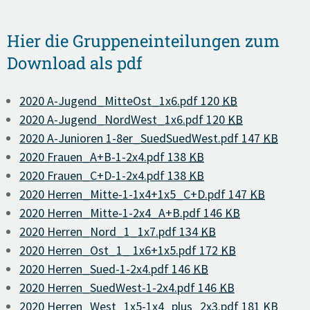
Hier die Gruppeneinteilungen zum
Download als pdf
2020 A-Jugend_MitteOst_1x6.pdf
120
KB
2020 A-Jugend_NordWest_1x6.pdf
120
KB
2020 A-Junioren 1-8er_SuedSuedWest.pdf
147
KB
2020 Frauen_A+B-1-2x4.pdf
138
KB
2020 Frauen_C+D-1-2x4.pdf
138
KB
2020 Herren_Mitte-1-1x4+1x5_C+D.pdf
147
KB
2020 Herren_Mitte-1-2x4_A+B.pdf
146
KB
2020 Herren_Nord_1_1x7.pdf
134
KB
2020 Herren_Ost_1_ 1x6+1x5.pdf
172
KB
2020 Herren_Sued-1-2x4.pdf
146
KB
2020 Herren_SuedWest-1-2x4.pdf
146
KB
2020 Herren_West_1x5-1x4_plus_2x3.pdf
181
KB