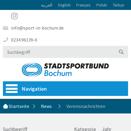
العربية
English
Français
Polski
Türkçe
info@sport-in-bochum.de
0234 96139-0
Navigation
Startseite
News
Vereinsnachrichten
Suchbegriff
Kategorie
Jahr