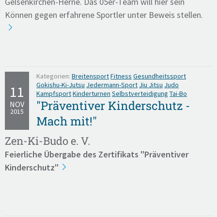
Gelsenkirchen-Herne. Das 05er-Team will hier sein
Können gegen erfahrene Sportler unter Beweis stellen.
Kategorien:
Breitensport
Fitness
Gesundheitssport
Gokishu-Ki-Jutsu
Jedermann-Sport
Jiu Jitsu
Judo
11
Kampfsport
Kinderturnen
Selbstverteidigung
Tai-Bo
"Präventiver Kinderschutz -
NOV
2015
Mach mit!"
Zen-Ki-Budo e. V.
Feierliche Übergabe des Zertifikats
"Präventiver
Kinderschutz"