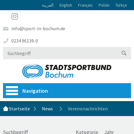
العربية
English
Français
Polski
Türkçe
info@sport-in-bochum.de
0234 96139-0
Navigation
Startseite
News
Vereinsnachrichten
Suchbegriff
Kategorie
Jahr