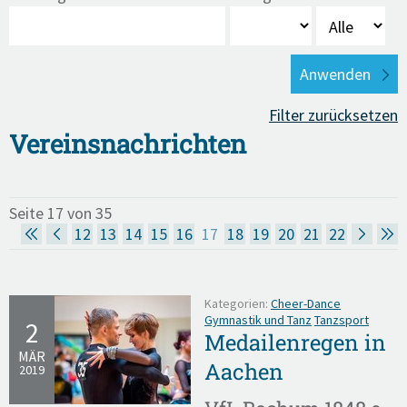
Filter zurücksetzen
Vereinsnachrichten
Seite 17 von 35
12
13
14
15
16
17
18
19
20
21
22
Kategorien:
Cheer-Dance
Gymnastik und Tanz
Tanzsport
2
Medailenregen in
MÄR
Aachen
2019