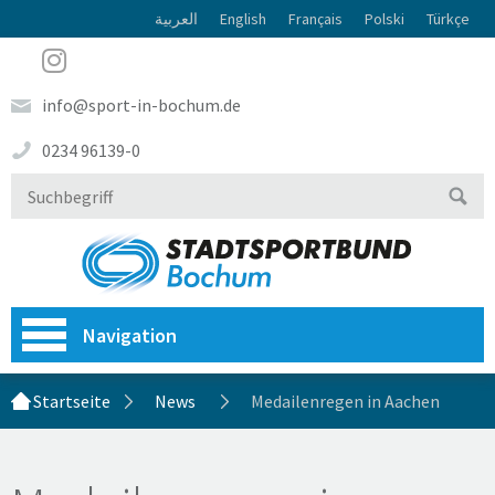
العربية
English
Français
Polski
Türkçe
info@sport-in-bochum.de
0234 96139-0
Navigation
Startseite
News
Medailenregen in Aachen