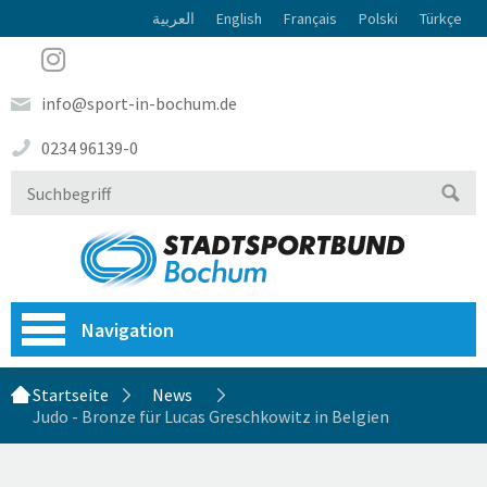
العربية
English
Français
Polski
Türkçe
info@sport-in-bochum.de
0234 96139-0
Navigation
Startseite
News
Judo - Bronze für Lucas Greschkowitz in Belgien