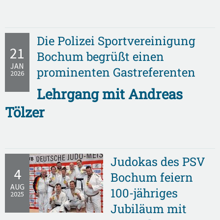
Die Polizei Sportvereinigung
21
Bochum begrüßt einen
JAN
prominenten Gastreferenten
2026
Lehrgang mit Andreas
Tölzer
Judokas des PSV
4
Bochum feiern
AUG
100-jähriges
2025
Jubiläum mit