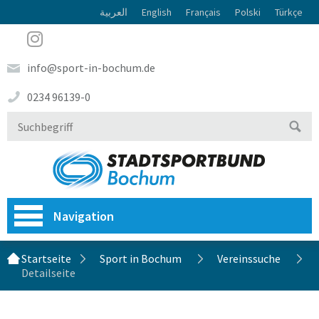
العربية
English
Français
Polski
Türkçe
info@sport-in-bochum.de
0234 96139-0
Navigation
Startseite
Sport in Bochum
Vereinssuche
Detailseite