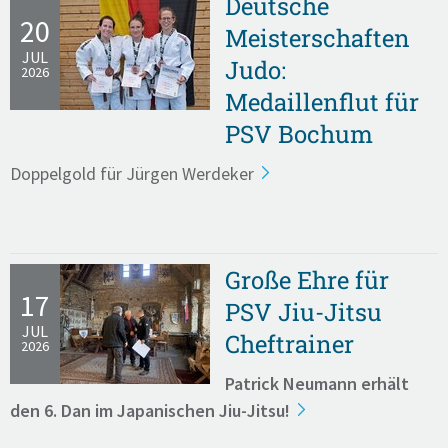
Deutsche
20
Meisterschaften
JUL
Judo:
2026
Medaillenflut für
PSV Bochum
Doppelgold für Jürgen Werdeker
Große Ehre für
17
PSV Jiu-Jitsu
JUL
Cheftrainer
2026
Patrick Neumann erhält
den 6. Dan im Japanischen Jiu-Jitsu!