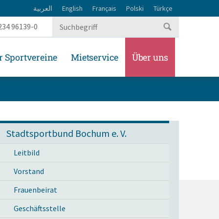
العربية
English
Français
Polski
Türkçe
234 96139-0
r Sportvereine
Mietservice
Über uns
Stadtsportbund Bochum e. V.
Leitbild
Vorstand
Frauenbeirat
Geschäftsstelle