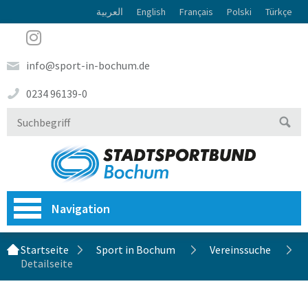
العربية
English
Français
Polski
Türkçe
info@sport-in-bochum.de
0234 96139-0
Navigation
Startseite
Sport in Bochum
Vereinssuche
Detailseite