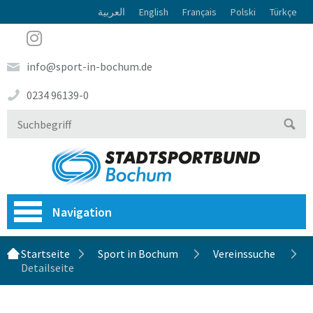
العربية
English
Français
Polski
Türkçe
info@sport-in-bochum.de
0234 96139-0
Navigation
Startseite
Sport in Bochum
Vereinssuche
Detailseite