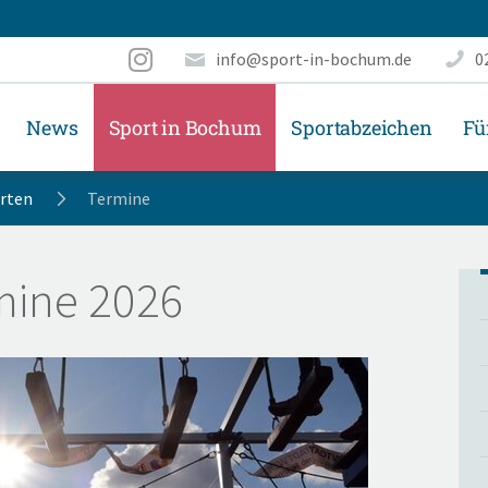
info@sport-in-bochum.de
0
News
Sport in Bochum
Sportabzeichen
Fü
arten
Termine
mine 2026