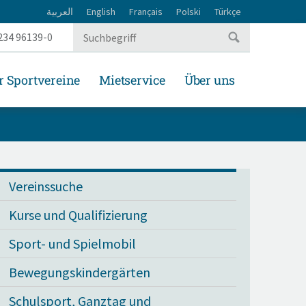
العربية
English
Français
Polski
Türkçe
234 96139-0
r Sportvereine
Mietservice
Über uns
Vereinssuche
Kurse und Qualifizierung
Sport- und Spielmobil
Bewegungskindergärten
Schulsport, Ganztag und