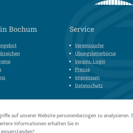
 in Bochum
Service
angebot
Vereinssuche
abzeichen
Übungsleiterbörse
reine
Vereins-Login
n
Presse
uns
Impressum
Datenschutz
riffe auf unserer Website personenbezogen zu analysieren. S
itere Informationen erhalten Sie in
e einverstanden?