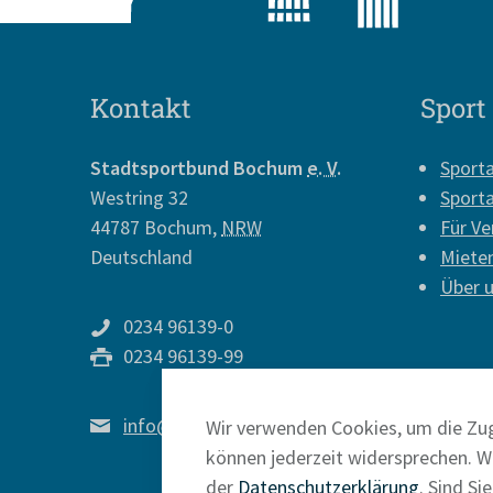
Kontakt
Sport
Stadtsportbund Bochum
e. V.
Sport
Westring 32
Sport
44787
Bochum
,
NRW
Für Ve
Deutschland
Miete
Über 
0234 96139-0
0234 96139-99
info@sport-in-bochum.de
Wir verwenden Cookies, um die Zug
können jederzeit widersprechen. We
der
Datenschutzerklärung
. Sind Si