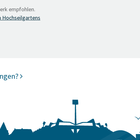
werk empfohlen.
 Hochseilgartens
ungen?