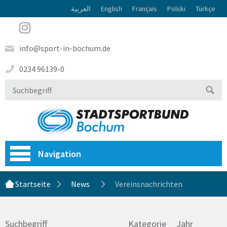
العربية
English
Français
Polski
Türkçe
info@sport-in-bochum.de
0234 96139-0
Navigation
Startseite
News
Vereinsnachrichten
Suchbegriff
Kategorie
Jahr