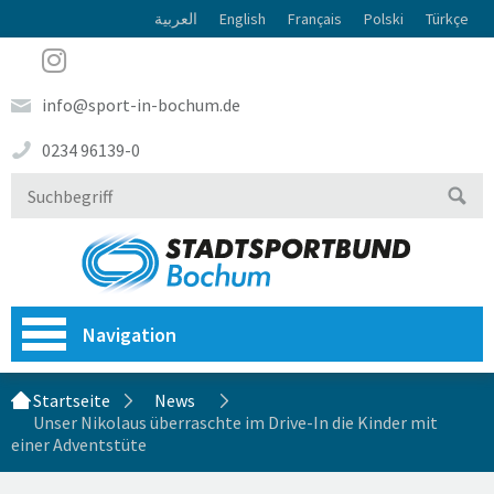
العربية
English
Français
Polski
Türkçe
info@sport-in-bochum.de
0234 96139-0
Navigation
Startseite
News
Unser Nikolaus überraschte im Drive-In die Kinder mit
einer Adventstüte