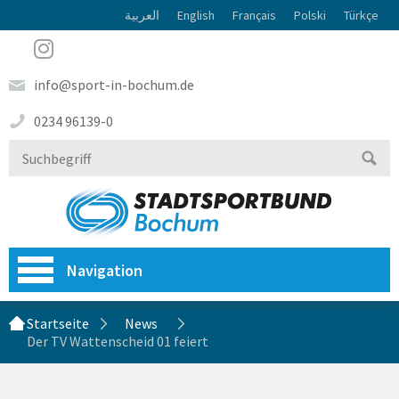
العربية
English
Français
Polski
Türkçe
info@sport-in-bochum.de
0234 96139-0
Navigation
Startseite
News
Der TV Wattenscheid 01 feiert