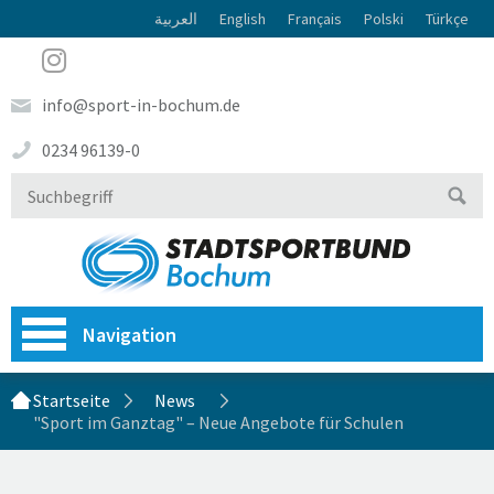
العربية
English
Français
Polski
Türkçe
info@sport-in-bochum.de
0234 96139-0
Navigation
Startseite
News
"Sport im Ganztag" – Neue Angebote für Schulen