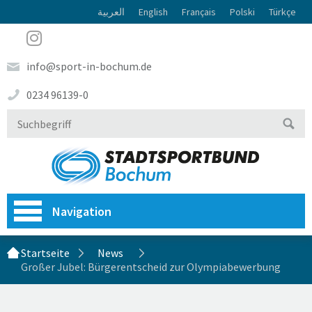
العربية
English
Français
Polski
Türkçe
info@sport-in-bochum.de
0234 96139-0
Navigation
Startseite
News
Großer Jubel: Bürgerentscheid zur Olympiabewerbung