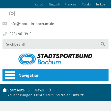
العربية
English
Français
Polski
Türkçe
info@sport-in-bochum.de
0234 96139-0
Navigation
Startseite
News
Adventssingen: Lichterlauf und freier Eintritt