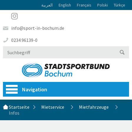
العربية
English
Français
Polski
Türkçe
info@sport-in-bochum.de
0234 96139-0
Navigation
Startseite
Mietservice
Mietfahrzeuge
Infos