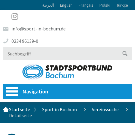
العربية
English
Français
Polski
Türkçe
info@sport-in-bochum.de
0234 96139-0
Navigation
Startseite
Sport in Bochum
Vereinssuche
Detailseite