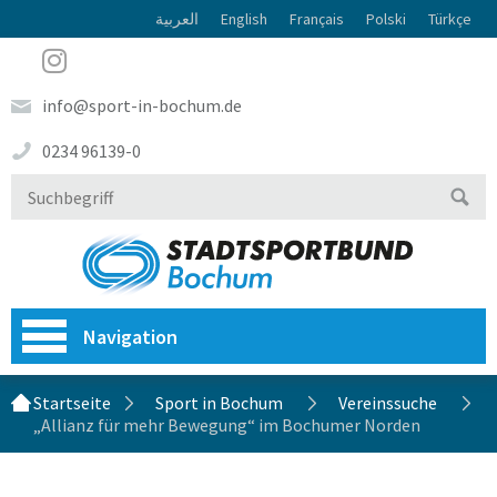
العربية
English
Français
Polski
Türkçe
info@sport-in-bochum.de
0234 96139-0
Navigation
Startseite
Sport in Bochum
Vereinssuche
„Allianz für mehr Bewegung“ im Bochumer Norden