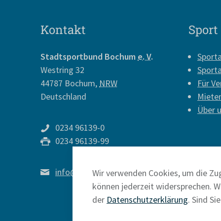
Kontakt
Sport
Stadtsportbund Bochum
e. V.
Sport
Westring 32
Sport
44787
Bochum
,
NRW
Für Ve
Deutschland
Miete
Über 
0234 96139-0
0234 96139-99
info@sport-in-bochum.de
Wir verwenden Cookies, um die Zug
können jederzeit widersprechen. We
der
Datenschutzerklärung
. Sind Si