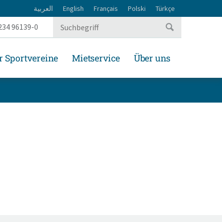
العربية
English
Français
Polski
Türkçe
234 96139-0
r Sportvereine
Mietservice
Über uns