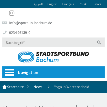
العربية
English
Français
Polski
Türkçe
info@sport-in-bochum.de
0234 96139-0
Navigation
Startseite
News
Yoga in Wattenscheid