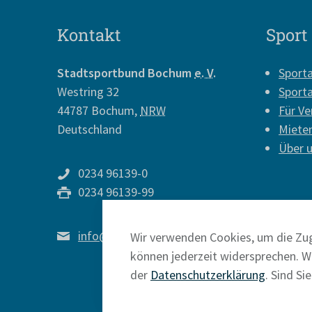
Kontakt
Sport
Stadtsportbund Bochum
e. V.
Sport
Westring 32
Sport
44787
Bochum
,
NRW
Für Ve
Deutschland
Miete
Über 
0234 96139-0
0234 96139-99
info@sport-in-bochum.de
Wir verwenden Cookies, um die Zug
können jederzeit widersprechen. We
der
Datenschutzerklärung
. Sind Si