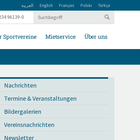
العربية
English
Français
Polski
Türkçe
234 96139-0
r Sportvereine
Mietservice
Über uns
Nachrichten
Termine & Veranstaltungen
Bildergalerien
Vereinsnachrichten
Newsletter