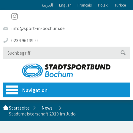
العربية
English
Français
Polski
Türkçe
info@sport-in-bochum.de
0234 96139-0
Navigation
Startseite
News
Stadtmeisterschaft 2019 im Judo