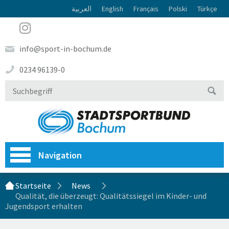
العربية
English
Français
Polski
Türkçe
info@sport-in-bochum.de
0234 96139-0
Navigation
Startseite
News
Qualität, die überzeugt: Qualitätssiegel im Kinder- und
Jugendsport erhalten