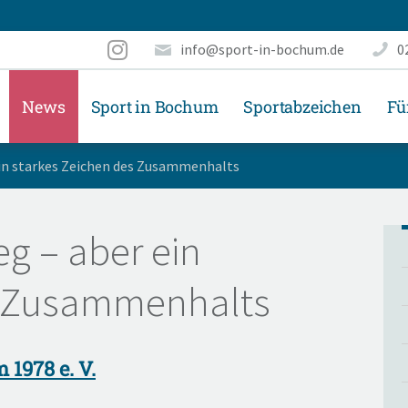
info@sport-in-bochum.de
0
News
Sport in Bochum
Sportabzeichen
Fü
 ein starkes Zeichen des Zusammenhalts
eg – aber ein
s Zusammenhalts
1978 e. V.