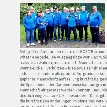
Mit großen Ambitionen reiste der BGSC Bochum z
Witten-Herbede. Die Ausgangslage war klar: Woll
realistisch wahren, musste die 1. Mannschaft d
Wanne-Eickel I verkürzen – idealerweise mit ei
jedoch alles andere als optimal. Aufgrund person
geplante Mannschaftsaufstellung kurzfristig ge
die Spielerinnen der Damenmannschaft aufgrund d
Mannschaft eingesetzt werden konnten. Dadurch 
deutlich eingeschränkt. Ein besonderer Dank gil
die kurzfristigen Änderungen im Sinne des Verein
mitgetragen hat. Solche Entscheidungen sind nic