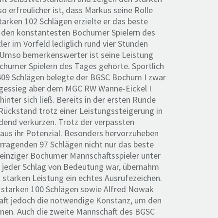
rfreulicher ist, dass Markus seine Rolle
tarken 102 Schlägen erzielte er das beste
u den konstantesten Bochumer Spielern des
r im Vorfeld lediglich rund vier Stunden
. Umso bemerkenswerter ist seine Leistung
ochumer Spielern des Tages gehörte. Sportlich
 409 Schlägen belegte der BGSC Bochum I zwar
Tagessieg aber dem MGC RW Wanne-Eickel I
inter sich ließ. Bereits in der ersten Runde
Rückstand trotz einer Leistungssteigerung in
end verkürzen. Trotz der verpassten
aus ihr Potenzial. Besonders hervorzuheben
orragenden 97 Schlägen nicht nur das beste
 einziger Bochumer Mannschaftsspieler unter
er jeder Schlag von Bedeutung war, übernahm
 starken Leistung ein echtes Ausrufezeichen.
 starken 100 Schlägen sowie Alfred Nowak
aft jedoch die notwendige Konstanz, um den
önnen. Auch die zweite Mannschaft des BGSC