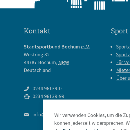
Kontakt
Sport
Stadtsportbund Bochum
e. V.
Sport
Westring 32
Sport
44787
Bochum
,
NRW
Für Ve
Deutschland
Miete
Über 
0234 96139-0
0234 96139-99
info@sport-in-bochum.de
Wir verwenden Cookies, um die Zug
können jederzeit widersprechen. We