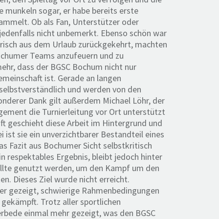
munkeln sogar, er habe bereits erste
mmelt. Ob als Fan, Unterstützer oder
 jedenfalls nicht unbemerkt. Ebenso schön war
risch aus dem Urlaub zurückgekehrt, machten
 Bochumer Teams anzufeuern und zu
mehr, dass der BGSC Bochum nicht nur
emeinschaft ist. Gerade an langen
 selbstverständlich und werden von den
sonderer Dank gilt außerdem Michael Löhr, der
ment die Turnierleitung vor Ort unterstützt
ft geschieht diese Arbeit im Hintergrund und
ist sie ein unverzichtbarer Bestandteil eines
as Fazit aus Bochumer Sicht selbstkritisch
in respektables Ergebnis, bleibt jedoch hinter
ollte genutzt werden, um den Kampf um den
en. Dieses Ziel wurde nicht erreicht.
ter gezeigt, schwierige Rahmenbedingungen
ekämpft. Trotz aller sportlichen
erbede einmal mehr gezeigt, was den BGSC