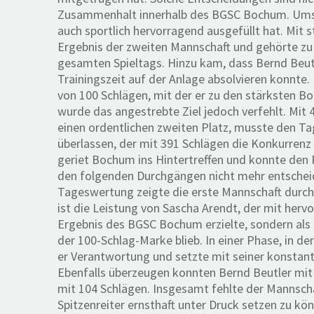
Zusammenhalt innerhalb des BGSC Bochum. Umso e
auch sportlich hervorragend ausgefüllt hat. Mit s
Ergebnis der zweiten Mannschaft und gehörte z
gesamten Spieltags. Hinzu kam, dass Bernd Beutle
Trainingszeit auf der Anlage absolvieren konnte
von 100 Schlägen, mit der er zu den stärksten B
wurde das angestrebte Ziel jedoch verfehlt. Mit
einen ordentlichen zweiten Platz, musste den 
überlassen, der mit 391 Schlägen die Konkurrenz h
geriet Bochum ins Hintertreffen und konnte den 
den folgenden Durchgängen nicht mehr entscheid
Tageswertung zeigte die erste Mannschaft durch
ist die Leistung von Sascha Arendt, der mit herv
Ergebnis des BGSC Bochum erzielte, sondern als
der 100-Schlag-Marke blieb. In einer Phase, in d
er Verantwortung und setzte mit seiner konstant
Ebenfalls überzeugen konnten Bernd Beutler mit
mit 104 Schlägen. Insgesamt fehlte der Mannsch
Spitzenreiter ernsthaft unter Druck setzen zu k