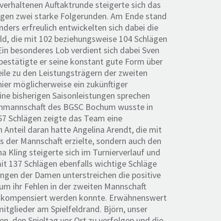
erhaltenen Auftaktrunde steigerte sich das
lägen zwei starke Folgerunden. Am Ende stand
ders erfreulich entwickelten sich dabei die
ld, die mit 102 beziehungsweise 104 Schlägen
Ein besonderes Lob verdient sich dabei Sven
 bestätigte er seine konstant gute Form über
ile zu den Leistungsträgern der zweiten
hier möglicherweise ein zukünftiger
ine bisherigen Saisonleistungen sprechen
menmannschaft des BGSC Bochum wusste in
67 Schlägen zeigte das Team eine
Anteil daran hatte Angelina Arendt, die mit
s der Mannschaft erzielte, sondern auch den
na Kling steigerte sich im Turnierverlauf und
t 137 Schlägen ebenfalls wichtige Schläge
ngen der Damen unterstreichen die positive
um ihr Fehlen in der zweiten Mannschaft
ig kompensiert werden konnte. Erwähnenswert
itglieder am Spielfeldrand. Björn, unser
en, den Spieltag vor Ort zu verfolgen und die