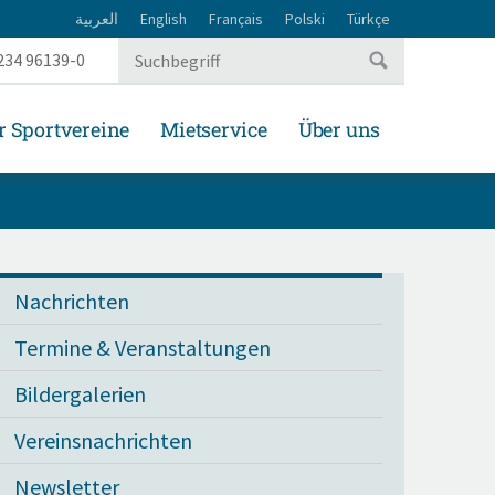
العربية
English
Français
Polski
Türkçe
234 96139-0
r Sportvereine
Mietservice
Über uns
Nachrichten
Termine & Veranstaltungen
Bildergalerien
Vereinsnachrichten
Newsletter