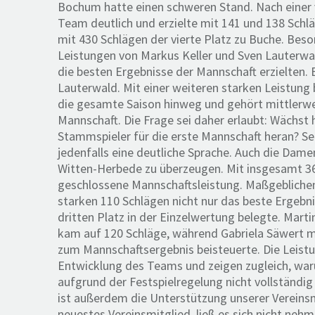
Bochum hatte einen schweren Stand. Nach einer v
Team deutlich und erzielte mit 141 und 138 Sch
mit 430 Schlägen der vierte Platz zu Buche. Beson
Leistungen von Markus Keller und Sven Lauterwa
die besten Ergebnisse der Mannschaft erzielten. 
Lauterwald. Mit einer weiteren starken Leistung
die gesamte Saison hinweg und gehört mittlerwe
Mannschaft. Die Frage sei daher erlaubt: Wächst 
Stammspieler für die erste Mannschaft heran? Se
jedenfalls eine deutliche Sprache. Auch die Da
Witten-Herbede zu überzeugen. Mit insgesamt 3
geschlossene Mannschaftsleistung. Maßgeblichen 
starken 110 Schlägen nicht nur das beste Ergebni
dritten Platz in der Einzelwertung belegte. Marti
kam auf 120 Schläge, während Gabriela Säwert mi
zum Mannschaftsergebnis beisteuerte. Die Leistu
Entwicklung des Teams und zeigen zugleich, war
aufgrund der Festspielregelung nicht vollständ
ist außerdem die Unterstützung unserer Vereinsm
neuestes Vereinsmitglied, ließ es sich nicht nehm