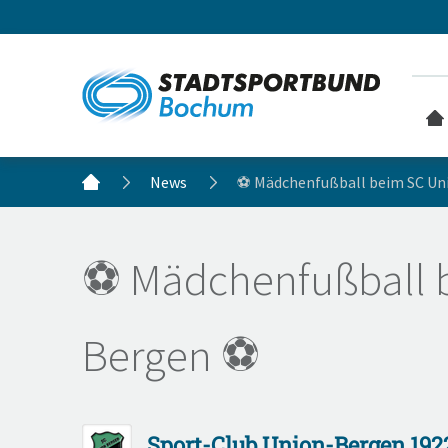
News
⚽ Mädchenfußball beim SC Un
⚽ Mädchenfußball 
Bergen ⚽
Sport-Club Union-Bergen 1922 