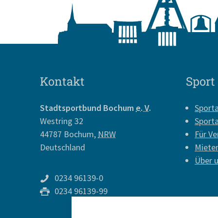
Kontakt
Sport
Stadtsportbund Bochum
e. V.
Sport
Westring 32
Sport
44787
Bochum
,
NRW
Für Ve
Deutschland
Miete
Über 
0234 96139-0
0234 96139-99