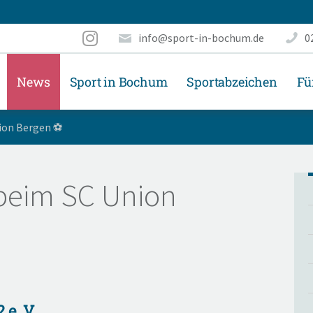
info@sport-in-bochum.de
0
News
Sport in Bochum
Sportabzeichen
Fü
ion Bergen ⚽
beim SC Union
e. V.