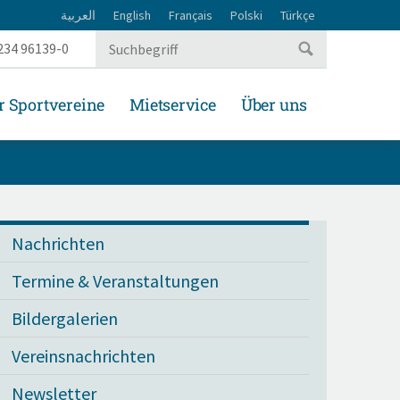
العربية
English
Français
Polski
Türkçe
234 96139-0
r Sportvereine
Mietservice
Über uns
Nachrichten
Termine & Veranstaltungen
Bildergalerien
Vereinsnachrichten
Newsletter