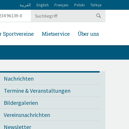
العربية
English
Français
Polski
Türkçe
234 96139-0
r Sportvereine
Mietservice
Über uns
Nachrichten
Termine & Veranstaltungen
Bildergalerien
Vereinsnachrichten
Newsletter