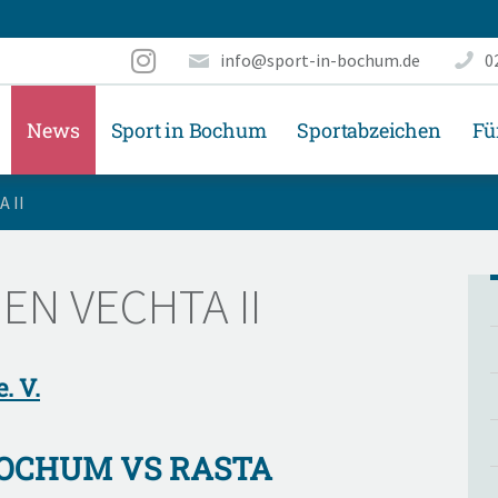
info@sport-in-bochum.de
0
News
Sport in Bochum
Sportabzeichen
Fü
 II
N VECHTA II
. V.
BOCHUM VS RASTA