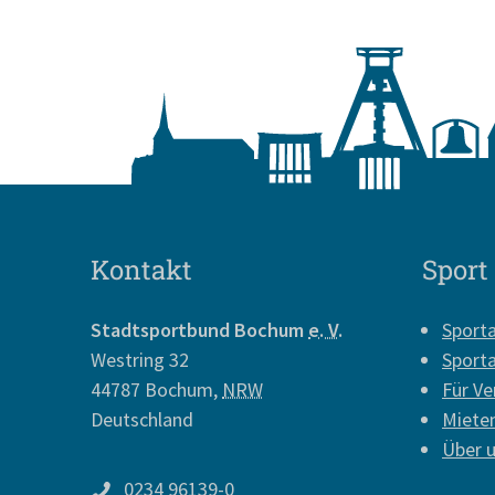
Kontakt
Sport
Stadtsportbund Bochum
e. V.
Sport
Westring 32
Sport
44787
Bochum
,
NRW
Für Ve
Deutschland
Miete
Über 
0234 96139-0