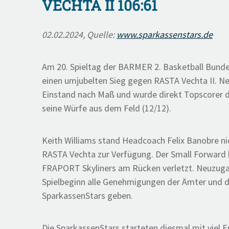
VECHTA II 106:61
02.02.2024, Quelle:
www.sparkassenstars.de
Am 20. Spieltag der BARMER 2. Basketball Bundes
einen umjubelten Sieg gegen RASTA Vechta II. N
Einstand nach Maß und wurde direkt Topscorer der
seine Würfe aus dem Feld (12/12).
Keith Williams stand Headcoach Felix Banobre ni
RASTA Vechta zur Verfügung. Der Small Forward h
FRAPORT Skyliners am Rücken verletzt. Neuzugan
Spielbeginn alle Genehmigungen der Ämter und de
SparkassenStars geben.
Die SparkassenStars starteten diesmal mit viel En