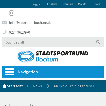
العربية
English
Français
Polski
Türkçe
info@sport-in-bochum.de
0234 96139-0
Navigation
Startseite
News
Ab in die Trainingspause!