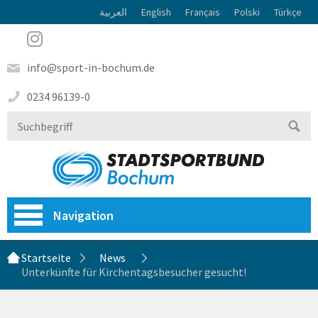
العربية
English
Français
Polski
Türkçe
info@sport-in-bochum.de
0234 96139-0
Navigation
Startseite
News
Unterkünfte für Kirchentagsbesucher gesucht!