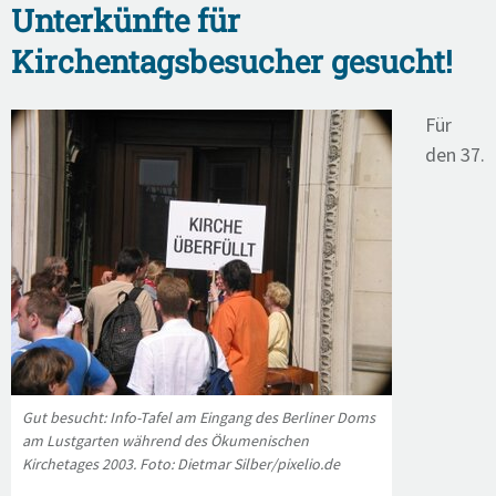
Unterkünfte für
Kirchentagsbesucher gesucht!
Für
den 37.
Gut besucht: Info-Tafel am Eingang des Berliner Doms
am Lustgarten während des Ökumenischen
Kirchetages 2003. Foto: Dietmar Silber/pixelio.de