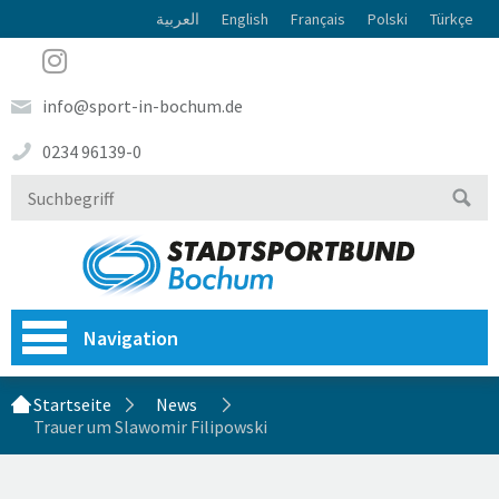
العربية
English
Français
Polski
Türkçe
info@sport-in-bochum.de
0234 96139-0
Navigation
Startseite
News
Trauer um Slawomir Filipowski