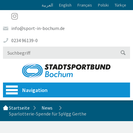
العربية
English
Français
Polski
Türkçe
info@sport-in-bochum.de
0234 96139-0
Navigation
Startseite
News
Sparlotterie-Spende für SpVgg Gerthe