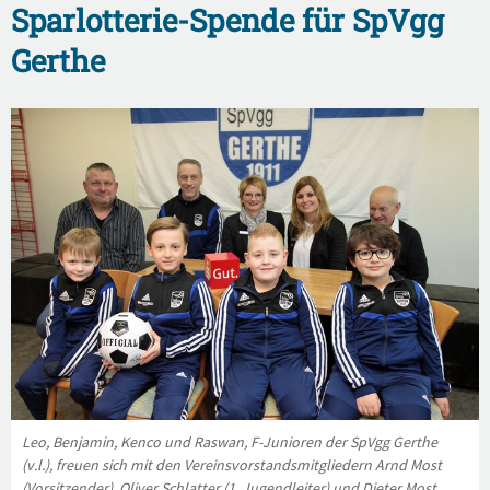
Sparlotterie-Spende für SpVgg
Gerthe
Leo, Benjamin, Kenco und Raswan, F-Junioren der SpVgg Gerthe
(v.l.), freuen sich mit den Vereinsvorstandsmitgliedern Arnd Most
(Vorsitzender), Oliver Schlatter (1. Jugendleiter) und Dieter Most