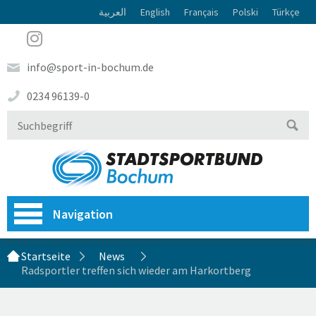
العربية
English
Français
Polski
Türkçe
info@sport-in-bochum.de
0234 96139-0
Navigation
Startseite
News
Radsportler treffen sich wieder am Harkortberg