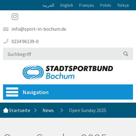
العربية
English
Français
Polski
Türkçe
info@sport-in-bochum.de
0234 96139-0
Navigation
Startseite
News
Open Sunday 2025