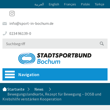
العربية
English
Français
Polski
Türkçe
info@sport-in-bochum.de
0234 96139-0
Navigation
Startseite
News
Bewegungslandkarte, Rezept für Bewegung – DOSB und
Krebshilfe verstärken Kooperation