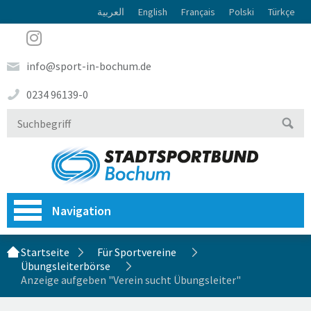
العربية
English
Français
Polski
Türkçe
info@sport-in-bochum.de
0234 96139-0
Navigation
Startseite
Für Sportvereine
Übungsleiterbörse
Anzeige aufgeben "Verein sucht Übungsleiter"